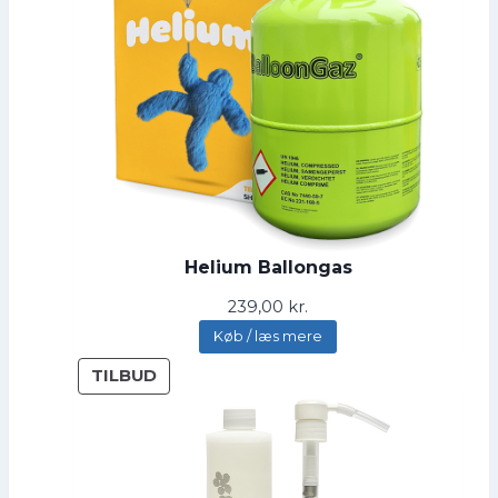
Helium Ballongas
239,00
kr.
Køb / læs mere
V
TILBUD
A
R
E
P