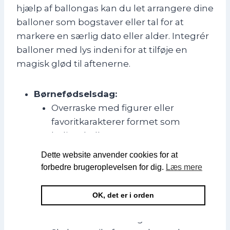
hjælp af ballongas kan du let arrangere dine
balloner som bogstaver eller tal for at
markere en særlig dato eller alder. Integrér
balloner med lys indeni for at tilføje en
magisk glød til aftenerne.
Børnefødselsdag:
Overraske med figurer eller
favoritkarakterer formet som
heliumballoner.
Float lysindfattede balloner for en
Dette website anvender cookies for at
funklende effekt ved aftenfester.
forbedre brugeroplevelsen for dig.
Læs mere
Jubilæer & Bryllupper:
Brug hjerteformede eller
OK, det er i orden
specialdesignede heliumballoner til
romantisk stemning.