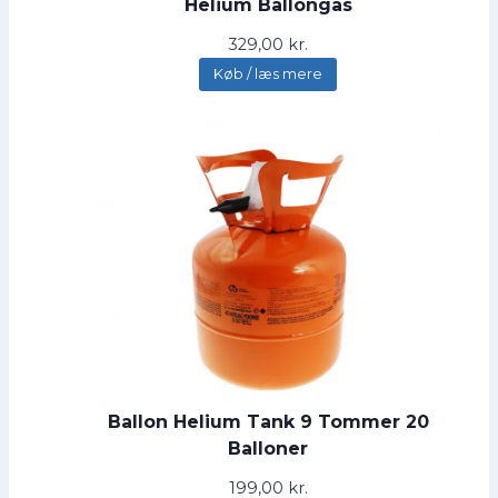
Helium Ballongas
v
2
a
7
329,00
kr.
r
9
Køb / læs mere
:
,
3
0
2
0
9
,
k
0
r
0
.
.
k
r
.
.
Ballon Helium Tank 9 Tommer 20
Balloner
199,00
kr.