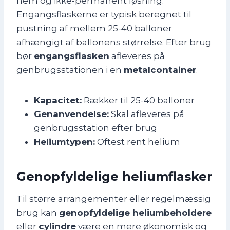
nem og ikke-permanent løsning.
Engangsflaskerne er typisk beregnet til
pustning af mellem 25-40 balloner
afhængigt af ballonens størrelse. Efter brug
bør
engangsflasken
afleveres på
genbrugsstationen i en
metalcontainer
.
Kapacitet:
Rækker til 25-40 balloner
Genanvendelse:
Skal afleveres på
genbrugsstation efter brug
Heliumtypen:
Oftest rent helium
Genopfyldelige heliumflasker
Til større arrangementer eller regelmæssig
brug kan
genopfyldelige heliumbeholdere
eller
cylindre
være en mere økonomisk og